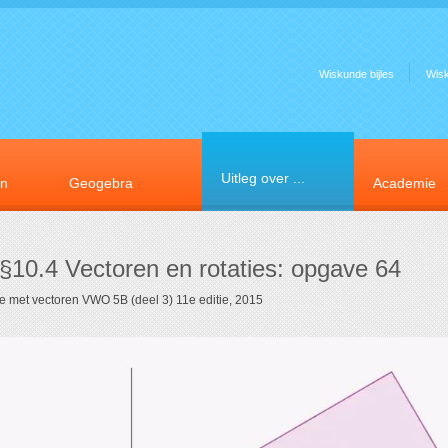
Wiskunde bijles
Wis
Uitleg over ...
en
Geogebra
Academie
 §10.4 Vectoren en rotaties: opgave 64
e met vectoren VWO 5B (deel 3) 11e editie, 2015