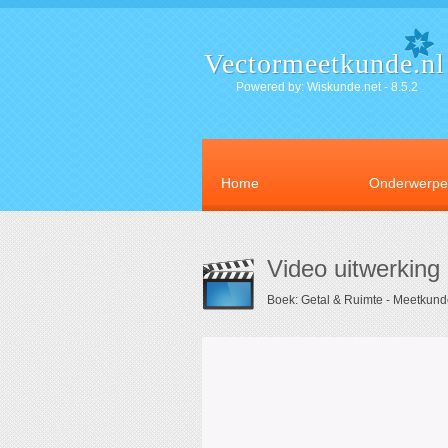
Vectormeetkunde.nl
Powered by: Wiskunde.net - 8.5.2
Home
Onderwerp
Video uitwerking
Boek: Getal & Ruimte - Meetkund